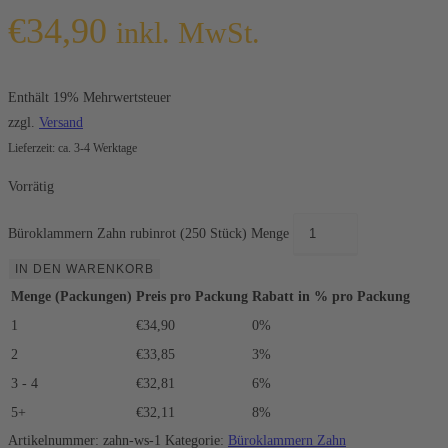
€
34,90
inkl. MwSt.
Enthält 19% Mehrwertsteuer
zzgl.
Versand
Lieferzeit: ca. 3-4 Werktage
Vorrätig
Büroklammern Zahn rubinrot (250 Stück) Menge
IN DEN WARENKORB
Menge (Packungen)
Preis pro Packung
Rabatt in % pro Packung
1
€34,90
0%
2
€33,85
3%
3 - 4
€32,81
6%
5+
€32,11
8%
Artikelnummer:
zahn-ws-1
Kategorie:
Büroklammern Zahn