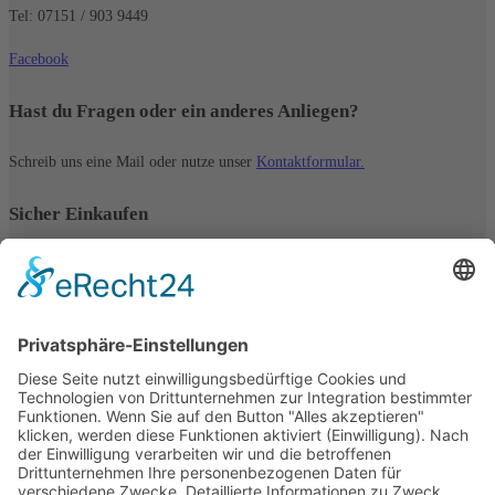
Tel: 07151 / 903 9449
Facebook
Hast du Fragen oder ein anderes Anliegen?
Schreib uns eine Mail oder nutze unser
Kontaktformular.
Sicher Einkaufen
Schneller Versand innerhalb Deutschlands
Sichere Zahlung 💳 mit SSL-Verschlüsselung 🔒
Zahlung per PayPal, Kreditkarte & direkte Banküberweisung
Links
Impressum
Datenschutz
Zahlungsmöglichkeiten