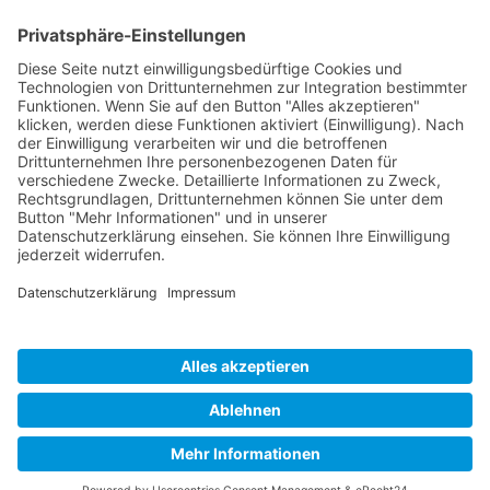
Zahlung per PayPal, Kreditkarte & direkte Banküberweisung
Links
Impressum
Datenschutz
Zahlungsmöglichkeiten
Lieferung und Versand
AGB
Warenkorb
Vertrag widerrufen
×
×
Warenkorb