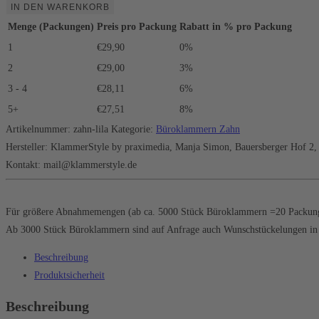
IN DEN WARENKORB
Menge (Packungen)
Preis pro Packung
Rabatt in % pro Packung
1
€29,90
0%
2
€29,00
3%
3 - 4
€28,11
6%
5+
€27,51
8%
Artikelnummer:
zahn-lila
Kategorie:
Büroklammern Zahn
Hersteller:
KlammerStyle by praximedia, Manja Simon, Bauersberger Hof 2
Kontakt: mail@klammerstyle.de
Für größere Abnahmemengen (ab ca. 5000 Stück Büroklammern =20 Packungen)
Ab 3000 Stück Büroklammern sind auf Anfrage auch Wunschstückelungen in V
Beschreibung
Produktsicherheit
Beschreibung