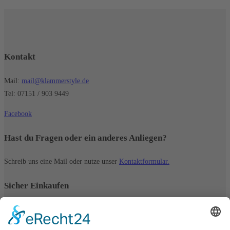
Kontakt
Mail:
mail@klammerstyle.de
Tel: 07151 / 903 9449
Facebook
Hast du Fragen oder ein anderes Anliegen?
Schreib uns eine Mail oder nutze unser
Kontaktformular.
Sicher Einkaufen
Schneller Versand innerhalb Deutschlands
Sichere Zahlung 💳 mit SSL-Verschlüsselung 🔒